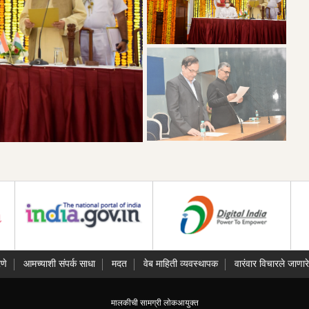
णे
आमच्याशी संपर्क साधा
मदत
वेब माहिती व्यवस्थापक
वारंवार विचारले जाणारे
मालकीची सामग्री लोकआयुक्त