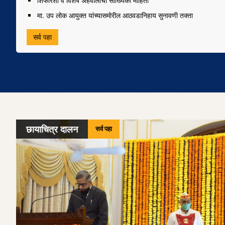
शिफारशी व विशेष अहवालांची सांख्यिकी माहिती
मा. उप लोक आयुक्त यांच्यासमोरील आठवडानिहाय सुनावणी तक्ता
सर्व पहा
छायाचित्र दालन
सर्व पहा