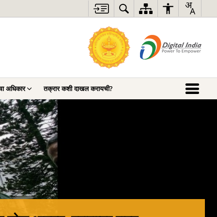
चा अधिकार
तक्रार कशी दाखल करायची?