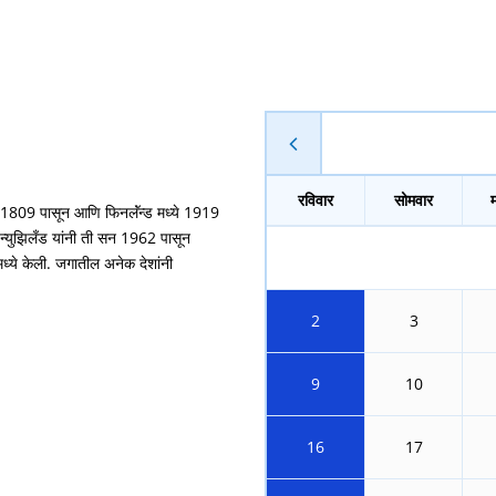
रविवार
सोमवार
 सन 1809 पासून आणि फिनलॅंन्ड मध्ये 1919
व न्युझिलँड यांनी ती सन 1962 पासून
्ये केली. जगातील अनेक देशांनी
2
3
9
10
16
17