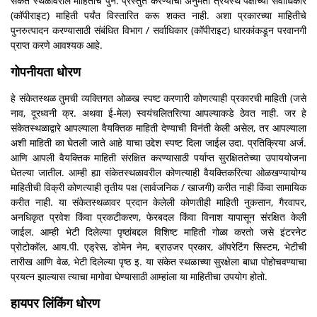
संकेत स्थळावरील माहितीचे पुन: प्रस्तुत करण्याची अनुमती त्रयस्थ पक्षाच्या सर्वाधिकार
(कॉपीराइट) माहिती पर्यंत विस्तारित करू शकत नाही. अशा प्रकारच्या माहितीचे
पुनरुत्पादन करण्यासाठी संबंधित विभाग / सर्वाधिकार (कॉपीराइट) धारकांकडून परवानगी
प्राप्त करणे आवश्यक आहे.
गोपनीयता धोरण
हे संकेतस्थळ तुमची व्यक्तिगत ओळख स्पष्ट करणारी कोणत्याही प्रकारची माहिती (जसे
नाव, दूरध्वनी क्र. अथवा ई-मेल) स्वयंचलितरित्या आपल्याकडे ठेवत नाही. जर हे
संकेतस्थळाद्वारे आपल्याला वैयक्तिक माहिती देण्याची विनंती केली असेल, तर आपल्याला
अशी माहिती का घेतली जाते आहे याचा उद्देश स्पष्ट दिला जाईल उदा. प्रतिक्रिया अर्ज.
आणि आपली वैयक्तिक माहिती संरक्षित करण्यासाठी पर्याप्त सुरक्षिततेच्या उपाययोजना
घेतल्या जातील. आम्ही ह्या संकेतस्थळावरील कोणत्याही वैयक्तिकरित्या ओळखण्यायोग्य
माहितीची विक्री कोणत्याही तृतीय पक्ष (सार्वजनिक / खाजगी) करीत नाही किंवा सामायिक
करीत नाही. या संकेतस्थळावर प्रदान केलेली कोणतीही माहिती नुकसान, गैरवापर,
अनधिकृत प्रवेश किंवा प्रकटीकरण, फेरबदल किंवा विनाश यापासून संरक्षित केली
जाईल. आम्ही भेटी दिलेल्या पृष्ठांबद्दल विशिष्ट माहिती गोळा करतो जसे इंटरनेट
प्रोटोकॉल, आय.पी. एड्रेस, डोमेन नेम, ब्राउजर प्रकार, ऑपरेटिंग सिस्टम, भेटीची
तारीख आणि वेळ, भेटी दिलेल्या पृष्ठ इ. या संकेत स्थळाच्या सुरक्षेला बाधा पोहोचवण्याचा
प्रयत्न झाल्यास त्याचा मागोवा घेण्यासाठी आम्हांला या माहितीचा उपयोग होतो.
हायपर लिंकिंग धोरण