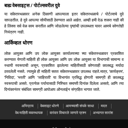
बाह्य वेबसाइट्स / पोर्टल्सवरील दुवे
या संकेतस्थळावर अनेक ठिकाणी आपल्याला इतर संकेतस्थळाचे / पोर्टल्सचे दुवे
सापडतील. हे दुवे आपल्या सोयीसाठी ठेवण्यात आले आहेत. आम्ही हमी देऊ शकत नाही की
हे लिंक्स सर्व वेळ काम करतील आणि जोडलेल्या पृष्ठांची उपलब्धता यावर आमचे कोणतेही
नियंत्रण नाही.
आर्किव्हल धोरण
लोक आयुक्त आणि उप लोक आयुक्त कार्यालयच्या च्या संकेतस्थळावर प्रकाशित
करण्यात येणारी माहिती ही लोक आयुक्त आणि उप लोक आयुक्त या विभागाची सामान्य व
स्थायी स्वरूपाची असून, प्रकाशित झालेल्या माहितीसाठी कोणताही कालबद्ध मर्यादा
ठरवलेली नसते. त्यामुळे ही माहिती सतत संकेतस्थळावर उपलब्ध राहते.मात्र, ‘कार्यक्रम’,
‘निविदा’, ‘भरती’ आणि ‘जाहिराती’ या विभागांत प्रसिद्ध होणारी सामग्री ही कालबद्ध
स्वरूपाची असते. प्रत्येक पर्यायासाठी निश्चित समाप्ती दिनांक दिलेला असतो, आणि त्या
दिनांकानंतर संबंधित सामग्री आपोआप ऑनलाईन संग्रहित भागात जाते.
अभिप्राय
वेबसाइट धोरणे
आमच्याशी संपर्क साधा
मदत
वेब माहिती व्यवस्थापक
वारंवार विचारले जाणारे प्रश्न
अभ्यागत सारांश